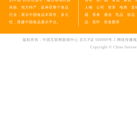
的中国”的永恒追求，融合各地民族
智库
农产品
食说
聚焦
风俗、地方特产，延伸至整个食品
人物
公司
智库
电商
直
行业，展示中国食品丰富性、多元
题
美食
酒业
乳品
饮品
性，搭建中国食品展示平台。
品
茶叶
美食图库
版权所有：中国互联网新闻中心
京ICP证 040089号-1
网络传播视听节
Copyright © China Interne