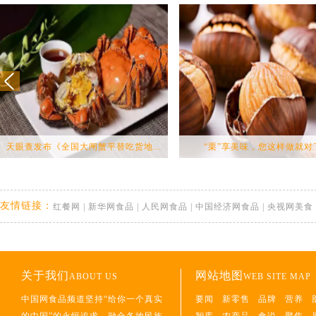
天眼查发布《全国大闸蟹平替吃货地...
“栗”享美味，您这样做就对
友情链接：
红餐网
|
新华网食品
|
人民网食品
|
中国经济网食品
|
央视网美食
关于我们
网站地图
ABOUT US
WEB SITE MAP
中国网食品频道坚持“给你一个真实
要闻
新零售
品牌
营养