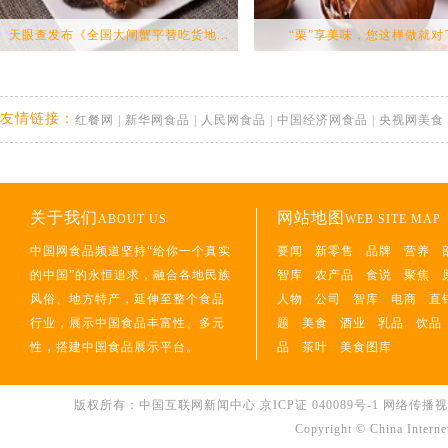
天眼查发布《全国大闸蟹平替吃货地...
“栗”享美味，您这样做就对
友情链接：
红餐网
|
新华网食品
|
人民网食品
|
中国经济网食品
|
央视网美食
关于我们
网站地图
ABOUT US
WEB SITE MAP
中国网食品频道坚持“给你一个真实
要闻
新零售
品牌
营养
的中国”的永恒追求，融合各地民族
智库
农产品
食说
聚焦
风俗、地方特产，延伸至整个食品
人物
公司
智库
电商
直
行业，展示中国食品丰富性、多元
题
美食
酒业
乳品
饮品
性，搭建中国食品展示平台。
品
茶叶
美食图库
版权所有：中国互联网新闻中心
京ICP证 040089号-1
网络传播视听节
Copyright © China Interne