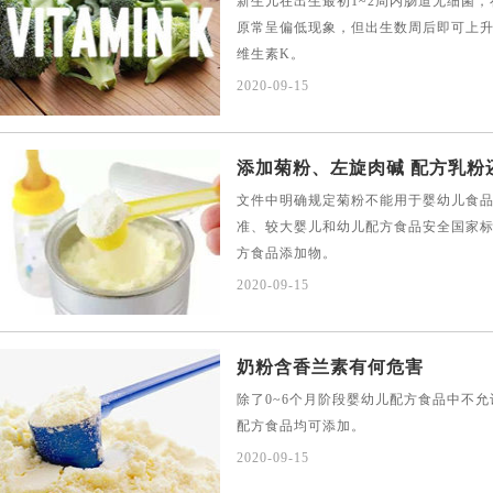
新生儿在出生最初1~2周内肠道无细菌
原常呈偏低现象，但出生数周后即可上
维生素K。
2020-09-15
添加菊粉、左旋肉碱 配方乳粉
文件中明确规定菊粉不能用于婴幼儿食品
准、较大婴儿和幼儿配方食品安全国家
方食品添加物。
2020-09-15
奶粉含香兰素有何危害
除了0~6个月阶段婴幼儿配方食品中不
配方食品均可添加。
2020-09-15