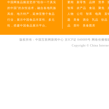
中国网食品频道坚持“给你一个真实
要闻
新零售
品牌
营养
的中国”的永恒追求，融合各地民族
智库
农产品
食说
聚焦
风俗、地方特产，延伸至整个食品
人物
公司
智库
电商
直
行业，展示中国食品丰富性、多元
题
美食
酒业
乳品
饮品
性，搭建中国食品展示平台。
品
茶叶
美食图库
版权所有：中国互联网新闻中心 京ICP证 040089号 网络传播视听节目许可
Copyright © China Interne