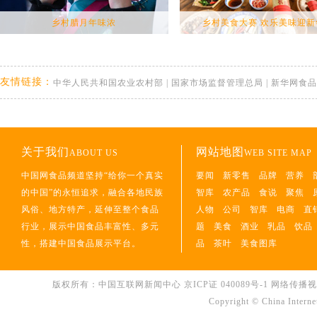
乡村腊月年味浓
乡村美食大赛 欢乐美味迎新
友情链接：
中华人民共和国农业农村部
|
国家市场监督管理总局
|
新华网食品
关于我们
网站地图
ABOUT US
WEB SITE MAP
中国网食品频道坚持“给你一个真实
要闻
新零售
品牌
营养
的中国”的永恒追求，融合各地民族
智库
农产品
食说
聚焦
风俗、地方特产，延伸至整个食品
人物
公司
智库
电商
直
行业，展示中国食品丰富性、多元
题
美食
酒业
乳品
饮品
性，搭建中国食品展示平台。
品
茶叶
美食图库
版权所有：中国互联网新闻中心
京ICP证 040089号-1
网络传播视听节
Copyright © China Interne