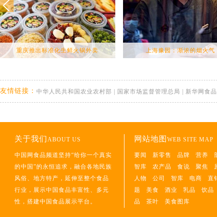
重庆推出标准化生鲜火锅外卖
上海豫园：渐浓的烟火气
友情链接：
中华人民共和国农业农村部
|
国家市场监督管理总局
|
新华网食品
关于我们
网站地图
ABOUT US
WEB SITE MAP
中国网食品频道坚持“给你一个真实
要闻
新零售
品牌
营养
的中国”的永恒追求，融合各地民族
智库
农产品
食说
聚焦
风俗、地方特产，延伸至整个食品
人物
公司
智库
电商
直
行业，展示中国食品丰富性、多元
题
美食
酒业
乳品
饮品
性，搭建中国食品展示平台。
品
茶叶
美食图库