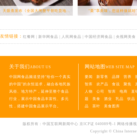
天眼查发布《全国大闸蟹平替吃货地...
“栗”享美味，您这样做就对
友情链接：
红餐网
|
新华网食品
|
人民网食品
|
中国经济网食品
|
央视网美食
关于我们
网站地图
ABOUT US
WEB SITE MAP
中国网食品频道坚持“给你一个真实
要闻
新零售
品牌
营养
的中国”的永恒追求，融合各地民族
智库
农产品
食说
聚焦
风俗、地方特产，延伸至整个食品
人物
公司
智库
电商
直
行业，展示中国食品丰富性、多元
题
美食
酒业
乳品
饮品
性，搭建中国食品展示平台。
品
茶叶
美食图库
版权所有：中国互联网新闻中心
京ICP证 040089号-1
网络传播视听节
Copyright © China Interne