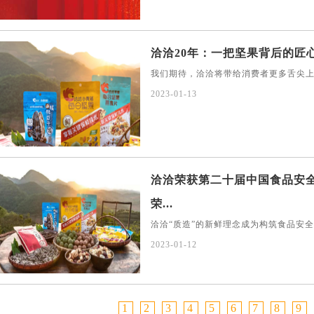
洽洽20年：一把坚果背后的匠
我们期待，洽洽将带给消费者更多舌尖
2023-01-13
洽洽荣获第二十届中国食品安
荣...
洽洽“质造”的新鲜理念成为构筑食品安
2023-01-12
1
2
3
4
5
6
7
8
9