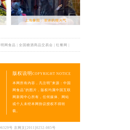
上海豫园：渐浓的烟火气
湖南张家界：谷雨将至 高
光明网食品
|
全国糖酒商品交易会
|
红餐网
|
版权说明
COPYRIGHT NOTICE
本网所有内容，凡注明”来源：中国
网食品”的图片，版权均属中国互联
网新闻中心所有，任何媒体、网站
或个人未经本网协议授权不得转
载。
29号 京网文[2011]0252-085号