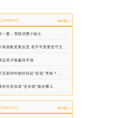
说
COMMENT
凉一夏，雪糕消费小贴士
小泉致歉更要反思 老字号更要坚守文...
耕品质才能赢得市场
厅后厨何时能经得起“卧底”考验？...
餐饮外卖加道“安全锁”难在哪儿
创
ORIGINAL