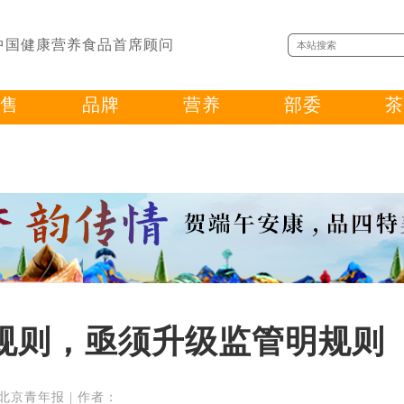
中国健康营养食品首席顾问
售
品牌
营养
部委
茶
规则，亟须升级监管明规则
来源：北京青年报 | 作者：