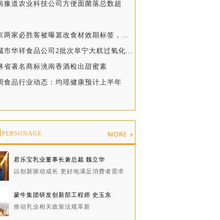
河南豫道农业科技公司方便面菌落总数超
京两家必胜客被曝篡改食材效期标签，...
城市华祥食品公司2批次阜宁大糕过氧化...
吉林省著名商标洮南香酒检出甜蜜素
一周食品行业动态：均瑶健康预计上半年
物
PERSONAGE
君乐宝乳业董事长兼总裁 魏立华
以创新驱动成长 更好地满足消费者需求
蒙牛集团研发创新部工程师 史玉东
推动乳业相关政策法规革新