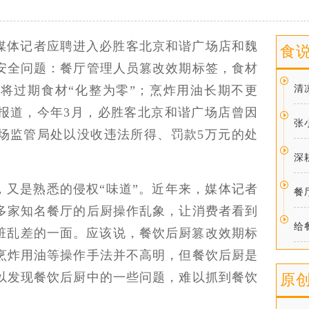
有媒体记者应聘进入必胜客北京和谐广场店和魏
食
安全问题：餐厅管理人员篡改效期标签，食材
将过期食材“化整为零”；烹炸用油长期不更
清
报道，今年3月，必胜客北京和谐广场店曾因
张
场监管局处以没收违法所得、罚款5万元的处
深
，又是熟悉的侵权“味道”。近年来，媒体记者
餐
多家知名餐厅的后厨操作乱象，让消费者看到
给
和脏乱差的一面。应该说，餐饮后厨篡改效期标
烹炸用油等操作手法并不高明，但餐饮后厨是
以发现餐饮后厨中的一些问题，难以抓到餐饮
原