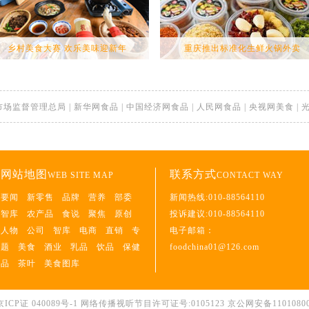
乡村美食大赛 欢乐美味迎新年
重庆推出标准化生鲜火锅外卖
市场监督管理总局
|
新华网食品
|
中国经济网食品
|
人民网食品
|
央视网美食
|
网站地图
联系方式
WEB SITE MAP
CONTACT WAY
要闻
新零售
品牌
营养
部委
新闻热线:010-88564110
智库
农产品
食说
聚焦
原创
投诉建议:010-88564110
人物
公司
智库
电商
直销
专
电子邮箱：
题
美食
酒业
乳品
饮品
保健
foodchina01@126.com
品
茶叶
美食图库
京ICP证 040089号-1
网络传播视听节目许可证号:0105123 京公网安备1101080063